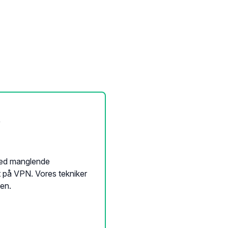
5
 med manglende
t på VPN. Vores tekniker
len.