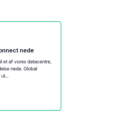
Connect nede
l et af vores datacentre,
delse nede. Global
ul...