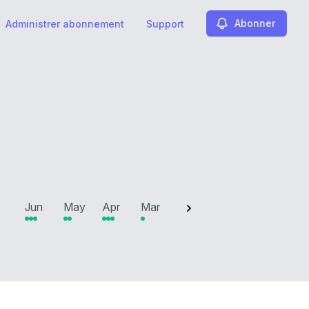
Abonner
Administrer abonnement
Support
2025
Jun
May
Apr
Mar
Feb
Jan
Dec
N