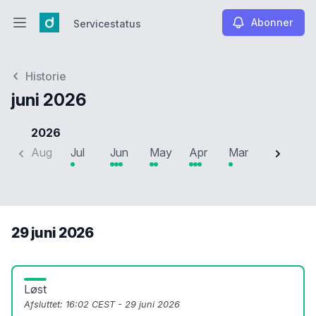
Abonner
Servicestatus
Åbn hovedmenuen
Servicestatus
Historie
juni 2026
2026
Aug
Jul
Jun
May
Apr
Mar
Feb
J
29 juni 2026
Løst
Afsluttet:
16:02 CEST - 29 juni 2026