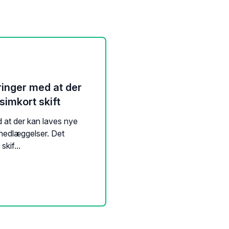
ringer med at der
simkort skift
d at der kan laves nye
 nedlæggelser. Det
skif...