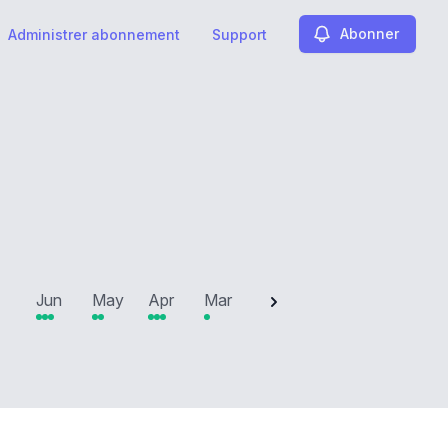
Abonner
Administrer abonnement
Support
2025
Jun
May
Apr
Mar
Feb
Jan
Dec
N