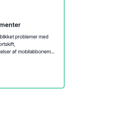
ementer
blikket problemer med
rtskift,
lser af mobilabbonem...